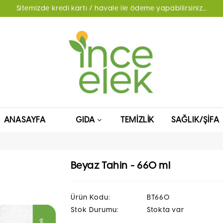
Sitemizde kredi kartı / havale ile ödeme yapabilirsiniz...
ANASAYFA
GIDA
TEMIZLIK
SAĞLIK/ŞIFA
Beyaz Tahin - 660 ml
Ürün Kodu:
BT660
Stok Durumu:
Stokta var