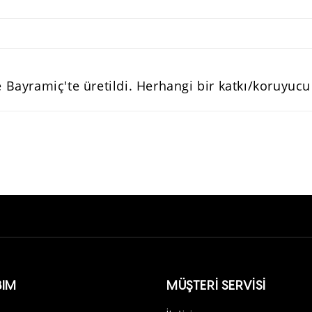
 Bayramiç'te üretildi. Herhangi bir katkı/koruyuc
BIM
MÜŞTERI SERVISI