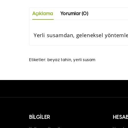
Açıklama
Yorumlar (0)
Yerli susamdan, geleneksel yöntemle
Etiketler:
beyaz tahin
,
yerli susam
BILGILER
HESA