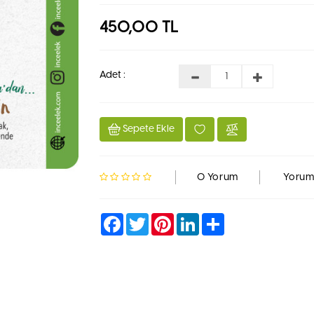
450,00 TL
Adet :
Sepete Ekle
0 Yorum
Yorum
Facebook
Twitter
Pinterest
LinkedIn
Share