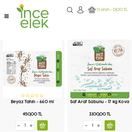
Kategoriler
0 ürün - 0,00 TL
ANASAYFA
GIDA
TEMIZLIK
SAĞLIK/
ŞIFA
z Tahin - 660 ml
Saf Araf Sabunu - 17 kg Kova
Saf Ar
450,00 TL
3.100,00 TL