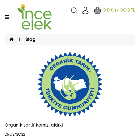
Kategoriler
0 ürün - 0,00 TL
ANASAYFA
Blog
GIDA
TEMIZLIK
SAĞLIK/
ŞIFA
Organik sertifikamızı aldık!
21/02/2022