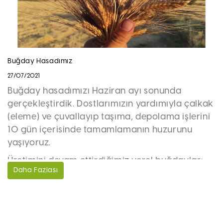
Buğday Hasadımız
27/07/2021
Buğday hasadımızı Haziran ayı sonunda
gerçekleştirdik. Dostlarımızın yardımıyla çalkak
(eleme) ve çuvallayıp taşıma, depolama işlerini
10 gün içerisinde tamamlamanın huzurunu
yaşıyoruz.
Üretimini devam ettirdiğimiz yerel buğdaylar;
Daha Fazlası
Akbaşak, Sarı Buğday, Karakılçık, Zerun ve Kırik
yerel çeşitleri.