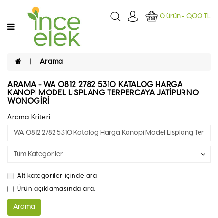
Kategoriler
0 ürün - 0,00 TL
ANASAYFA
Arama
GIDA
ARAMA - WA 0812 2782 5310 KATALOG HARGA
TEMIZLIK
KANOPI MODEL LISPLANG TERPERCAYA JATIPURNO
WONOGIRI
SAĞLIK/
Arama Kriteri
ŞIFA
Alt kategoriler içinde ara
Ürün açıklamasında ara.