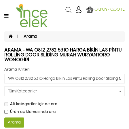
Kategoriler
0 ürün - 0,00 TL
ANASAYFA
Arama
GIDA
ARAMA - WA 0812 2782 5310 HARGA BIKIN LAS PINTU
TEMIZLIK
ROLLING DOOR SLIDING MURAH WURYANTORO
WONOGIRI
SAĞLIK/
Arama Kriteri
ŞIFA
Alt kategoriler içinde ara
Ürün açıklamasında ara.